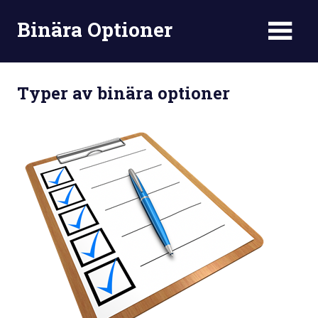
Skip
Binära Optioner
to
content
Typer av binära optioner