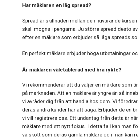
Har mäklaren en låg spread?
Spread är skillnaden mellan den nuvarande kursen
skall mogna i pengarna. Ju större spread desto svår
efter en mäklare som erbjuder så låga spreads so
En perfekt mäklare erbjuder höga utbetalningar o
Är mäklaren väletablerad med bra rykte?
Vi rekommenderar att du väljer en mäklare som är
på marknaden. Att en mäklare är yngre än så innebär 
vi avråder dig från att handla hos dem. Vi föredrar 
deras andra kunder har att säga. Erbjuder de en br
vi vill registrera oss. Ett undantag från detta är 
mäklare med ett nytt fokus. I detta fall kan man f
välskött som deras gamla mäklare och man kan reg