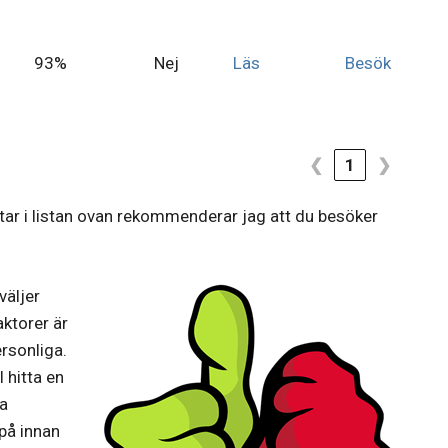
93%
Nej
Läs
Besök
❮
1
❯
tar i listan ovan rekommenderar jag att du besöker
väljer
aktorer är
ersonliga.
l hitta en
da
på innan