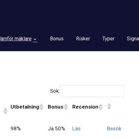
Jämför mäklare
Bonus
Risker
Typer
Signa
Sök:
Utbetalning
Bonus
Recension
98%
Ja 50%
Läs
Besök