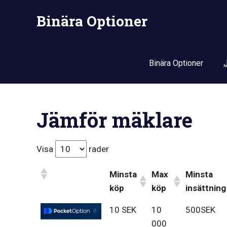
Skip
Binära Optioner
to
content
Binära Optioner
Jämför mäklare
Visa
rader
Minsta
Max
Minsta
köp
köp
insättning
10 SEK
10
500SEK
000