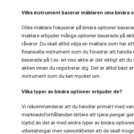
Vilka instrument baserar mäklaren sina binära 
Olika mäklare fokuserar på binära optioner baserad
mäklare erbjuder många optioner baserade på akti
råvaror. Du skall alltid välja en mäklare som har e
finansiella instrument som du föredrar att handla
baserade på t.ex. en viss aktie är det viktigt att
aktien innan du registrerar dig. Det är alltid bäst 
instrument som du kan mycket om.
Vilka typer av binära optioner erbjuder de?
Vi rekommenderar att du handlar primärt med vanl
marknadsförhållanden lättare att tjäna pengar ge
löptid än det är med andra typer av binära optioner
utbetalningar men sannolikheten att de skall mogn