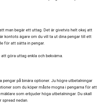
tt man begär ett uttag. Det är givetvis helt okej att
r kontots ägare om du vill ta ut dina pengar till ett
e för att sätta in pengar.
te att göra uttag enkla och bekväma.
na pengar på binära optioner. Ju högre utbetalningar
optioner som du köper måste mogna i pengarna för att
 en mäklare som erbjuder höga utbetalningar. Du skall
er spread nedan.