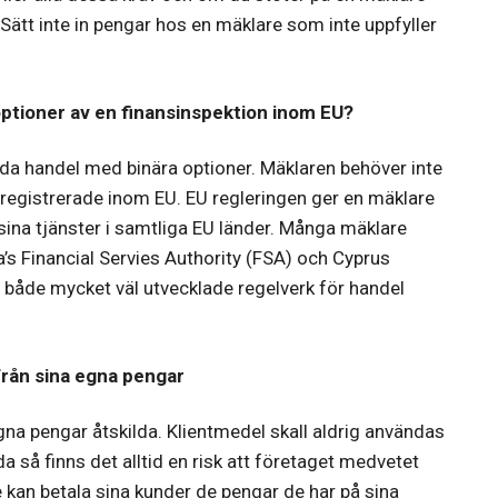
 Sätt inte in pengar hos en mäklare som inte uppfyller
optioner av en finansinspektion inom EU?
juda handel med binära optioner. Mäklaren behöver inte
är registrerade inom EU. EU regleringen ger en mäklare
 sina tjänster i samtliga EU länder. Många mäklare
ta’s Financial Servies Authority (FSA) och Cyprus
både mycket väl utvecklade regelverk för handel
rån sina egna pengar
egna pengar åtskilda. Klientmedel skall aldrig användas
da så finns det alltid en risk att företaget medvetet
 kan betala sina kunder de pengar de har på sina