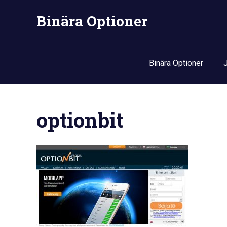
Skip
Binära Optioner
to
content
Binära Optioner
optionbit